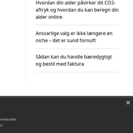
Hvordan din alder påvirker dit CO2-
aftryk og hvordan du kan beregn din
alder online
Ansvarlige valg er ikke længere en
niche – det er sund fornuft
Sådan kan du handle bæredygtigt
og bestil med faktura
×
Om / kontakt
Blog
Betingelser
hjemmeside
er