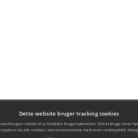
Dette website bruger tracking cookies
sted bruger cookies til at forbedre brugeroplevelsen. Ved at bruge vores 
ccepterer du alle cookies i overensstemmelse med vores cookiepolitik.
Detalj