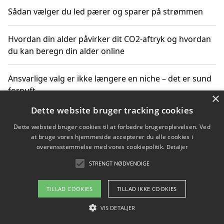
Sådan vælger du led pærer og sparer på strømmen
Hvordan din alder påvirker dit CO2-aftryk og hvordan
du kan beregn din alder online
Ansvarlige valg er ikke længere en niche – det er sund
fornuft
×
Dette website bruger tracking cookies
Sådan kan du handle bæredygtigt og bestil med
Dette websted bruger cookies til at forbedre brugeroplevelsen. Ved
faktura
at bruge vores hjemmeside accepterer du alle cookies i
overensstemmelse med vores cookiepolitik.
Detaljer
STRENGT NØDVENDIGE
Copyright 2026 - Pilanto Aps
TILLAD COOKIES
TILLAD IKKE COOKIES
Om / kontakt
Blog
Betingelser
VIS DETALJER