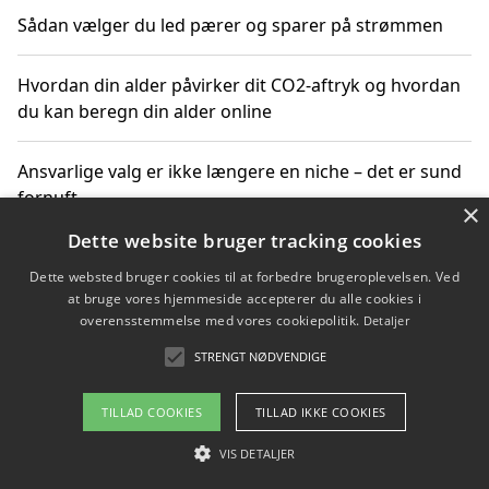
Sådan vælger du led pærer og sparer på strømmen
Hvordan din alder påvirker dit CO2-aftryk og hvordan
du kan beregn din alder online
Ansvarlige valg er ikke længere en niche – det er sund
fornuft
×
Dette website bruger tracking cookies
Sådan kan du handle bæredygtigt og bestil med
Dette websted bruger cookies til at forbedre brugeroplevelsen. Ved
faktura
at bruge vores hjemmeside accepterer du alle cookies i
overensstemmelse med vores cookiepolitik.
Detaljer
STRENGT NØDVENDIGE
Copyright 2026 - Pilanto Aps
TILLAD COOKIES
TILLAD IKKE COOKIES
Om / kontakt
Blog
Betingelser
VIS DETALJER