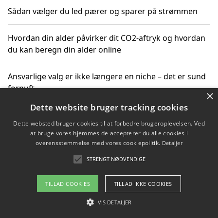
Sådan vælger du led pærer og sparer på strømmen
Hvordan din alder påvirker dit CO2-aftryk og hvordan
du kan beregn din alder online
Ansvarlige valg er ikke længere en niche – det er sund
fornuft
×
Dette website bruger tracking cookies
Sådan kan du handle bæredygtigt og bestil med
Dette websted bruger cookies til at forbedre brugeroplevelsen. Ved
faktura
at bruge vores hjemmeside accepterer du alle cookies i
overensstemmelse med vores cookiepolitik.
Detaljer
STRENGT NØDVENDIGE
Copyright 2026 - Pilanto Aps
TILLAD COOKIES
TILLAD IKKE COOKIES
Om / kontakt
Blog
Betingelser
VIS DETALJER