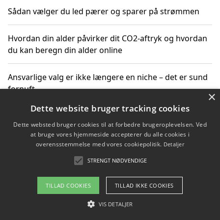
Sådan vælger du led pærer og sparer på strømmen
Hvordan din alder påvirker dit CO2-aftryk og hvordan
du kan beregn din alder online
Ansvarlige valg er ikke længere en niche – det er sund
fornuft
×
Dette website bruger tracking cookies
Sådan kan du handle bæredygtigt og bestil med
Dette websted bruger cookies til at forbedre brugeroplevelsen. Ved
faktura
at bruge vores hjemmeside accepterer du alle cookies i
overensstemmelse med vores cookiepolitik.
Detaljer
STRENGT NØDVENDIGE
Copyright 2026 - Pilanto Aps
TILLAD COOKIES
TILLAD IKKE COOKIES
Om / kontakt
Blog
Betingelser
VIS DETALJER