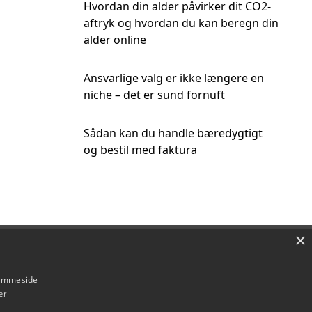
Hvordan din alder påvirker dit CO2-
aftryk og hvordan du kan beregn din
alder online
Ansvarlige valg er ikke længere en
niche – det er sund fornuft
Sådan kan du handle bæredygtigt
og bestil med faktura
×
Om / kontakt
Blog
Betingelser
hjemmeside
er