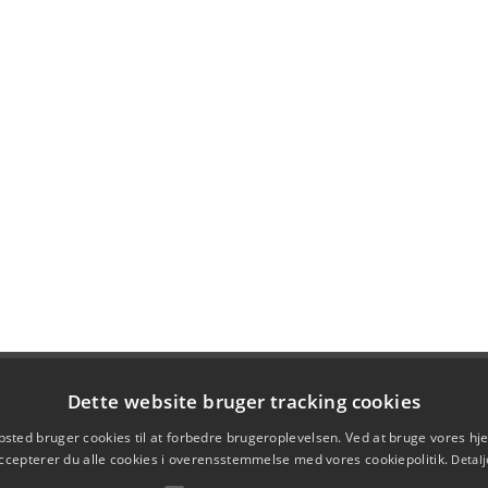
Dette website bruger tracking cookies
sted bruger cookies til at forbedre brugeroplevelsen. Ved at bruge vores 
ccepterer du alle cookies i overensstemmelse med vores cookiepolitik.
Detalj