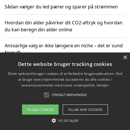
Sådan vælger du led pærer og sparer på strømmen
Hvordan din alder påvirker dit CO2-aftryk og hvordan
du kan beregn din alder online
Ansvarlige valg er ikke længere en niche – det er sund
fornuft
×
Dette website bruger tracking cookies
Sådan kan du handle bæredygtigt og bestil med
Dette websted bruger cookies til at forbedre brugeroplevelsen. Ved
faktura
at bruge vores hjemmeside accepterer du alle cookies i
overensstemmelse med vores cookiepolitik.
Detaljer
STRENGT NØDVENDIGE
Copyright 2026 - Pilanto Aps
TILLAD COOKIES
TILLAD IKKE COOKIES
Om / kontakt
Blog
Betingelser
VIS DETALJER