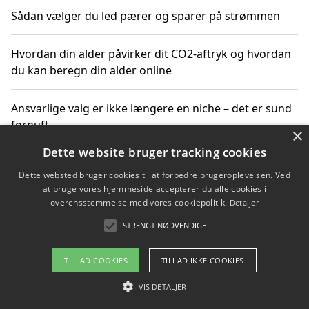
Sådan vælger du led pærer og sparer på strømmen
Hvordan din alder påvirker dit CO2-aftryk og hvordan
du kan beregn din alder online
Ansvarlige valg er ikke længere en niche – det er sund
fornuft
×
Dette website bruger tracking cookies
Sådan kan du handle bæredygtigt og bestil med
Dette websted bruger cookies til at forbedre brugeroplevelsen. Ved
faktura
at bruge vores hjemmeside accepterer du alle cookies i
overensstemmelse med vores cookiepolitik.
Detaljer
STRENGT NØDVENDIGE
Copyright 2026 - Pilanto Aps
TILLAD COOKIES
TILLAD IKKE COOKIES
Om / kontakt
Blog
Betingelser
VIS DETALJER