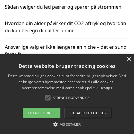
Sådan vælger du led pærer og sparer på strømmen
Hvordan din alder påvirker dit CO2-aftryk og hvordan
du kan beregn din alder online
Ansvarlige valg er ikke længere en niche – det er sund
fornuft
×
Dette website bruger tracking cookies
Sådan kan du handle bæredygtigt og bestil med
Dette websted bruger cookies til at forbedre brugeroplevelsen. Ved
faktura
at bruge vores hjemmeside accepterer du alle cookies i
overensstemmelse med vores cookiepolitik.
Detaljer
STRENGT NØDVENDIGE
Copyright 2026 - Pilanto Aps
TILLAD COOKIES
TILLAD IKKE COOKIES
Om / kontakt
Blog
Betingelser
VIS DETALJER