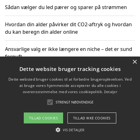
Sådan vælger du led pærer og sparer på strømmen
Hvordan din alder påvirker dit CO2-aftryk og hvordan
du kan beregn din alder online
Ansvarlige valg er ikke længere en niche – det er sund
fornuft
×
Dette website bruger tracking cookies
Sådan kan du handle bæredygtigt og bestil med
Dette websted bruger cookies til at forbedre brugeroplevelsen. Ved
faktura
at bruge vores hjemmeside accepterer du alle cookies i
overensstemmelse med vores cookiepolitik.
Detaljer
STRENGT NØDVENDIGE
Copyright 2026 - Pilanto Aps
TILLAD COOKIES
TILLAD IKKE COOKIES
Om / kontakt
Blog
Betingelser
VIS DETALJER