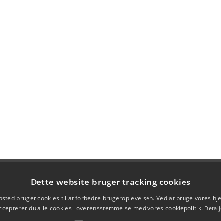
Dette website bruger tracking cookies
sted bruger cookies til at forbedre brugeroplevelsen. Ved at bruge vores 
ccepterer du alle cookies i overensstemmelse med vores cookiepolitik.
Detalj