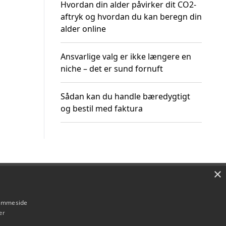
Hvordan din alder påvirker dit CO2-
aftryk og hvordan du kan beregn din
alder online
Ansvarlige valg er ikke længere en
niche – det er sund fornuft
Sådan kan du handle bæredygtigt
og bestil med faktura
×
Om / kontakt
Blog
Betingelser
hjemmeside
er