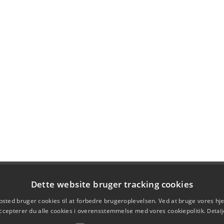
Dette website bruger tracking cookies
sted bruger cookies til at forbedre brugeroplevelsen. Ved at bruge vores 
ccepterer du alle cookies i overensstemmelse med vores cookiepolitik.
Detalj