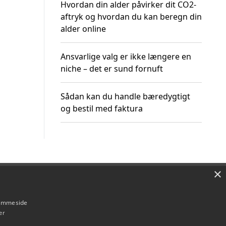
Hvordan din alder påvirker dit CO2-
aftryk og hvordan du kan beregn din
alder online
Ansvarlige valg er ikke længere en
niche – det er sund fornuft
Sådan kan du handle bæredygtigt
og bestil med faktura
×
Om / kontakt
Blog
Betingelser
hjemmeside
er