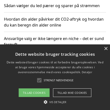
Sådan vælger du led pærer og sparer på strømmen
Hvordan din alder påvirker dit CO2-aftryk og hvordan
du kan beregn din alder online
Ansvarlige valg er ikke længere en niche – det er sund
fornuft
×
Dette website bruger tracking cookies
Sådan kan du handle bæredygtigt og bestil med
Dette websted bruger cookies til at forbedre brugeroplevelsen. Ved
faktura
at bruge vores hjemmeside accepterer du alle cookies i
overensstemmelse med vores cookiepolitik.
Detaljer
STRENGT NØDVENDIGE
Copyright 2026 - Pilanto Aps
TILLAD COOKIES
TILLAD IKKE COOKIES
Om / kontakt
Blog
Betingelser
VIS DETALJER