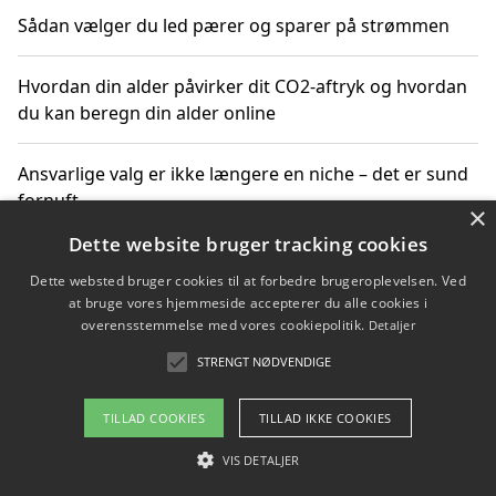
Sådan vælger du led pærer og sparer på strømmen
Hvordan din alder påvirker dit CO2-aftryk og hvordan
du kan beregn din alder online
Ansvarlige valg er ikke længere en niche – det er sund
fornuft
×
Dette website bruger tracking cookies
Sådan kan du handle bæredygtigt og bestil med
Dette websted bruger cookies til at forbedre brugeroplevelsen. Ved
faktura
at bruge vores hjemmeside accepterer du alle cookies i
overensstemmelse med vores cookiepolitik.
Detaljer
STRENGT NØDVENDIGE
Copyright 2026 - Pilanto Aps
TILLAD COOKIES
TILLAD IKKE COOKIES
Om / kontakt
Blog
Betingelser
VIS DETALJER