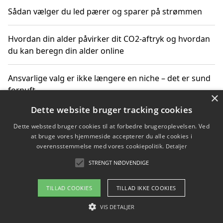
Sådan vælger du led pærer og sparer på strømmen
Hvordan din alder påvirker dit CO2-aftryk og hvordan
du kan beregn din alder online
Ansvarlige valg er ikke længere en niche – det er sund
fornuft
×
Dette website bruger tracking cookies
Sådan kan du handle bæredygtigt og bestil med
Dette websted bruger cookies til at forbedre brugeroplevelsen. Ved
faktura
at bruge vores hjemmeside accepterer du alle cookies i
overensstemmelse med vores cookiepolitik.
Detaljer
STRENGT NØDVENDIGE
Copyright 2026 - Pilanto Aps
TILLAD COOKIES
TILLAD IKKE COOKIES
Om / kontakt
Blog
Betingelser
VIS DETALJER