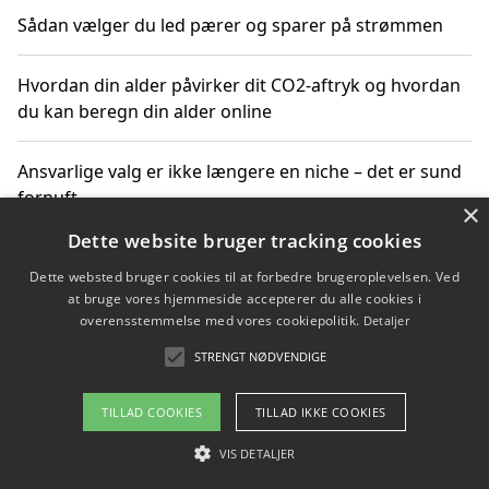
Sådan vælger du led pærer og sparer på strømmen
Hvordan din alder påvirker dit CO2-aftryk og hvordan
du kan beregn din alder online
Ansvarlige valg er ikke længere en niche – det er sund
fornuft
×
Dette website bruger tracking cookies
Sådan kan du handle bæredygtigt og bestil med
Dette websted bruger cookies til at forbedre brugeroplevelsen. Ved
faktura
at bruge vores hjemmeside accepterer du alle cookies i
overensstemmelse med vores cookiepolitik.
Detaljer
STRENGT NØDVENDIGE
Copyright 2026 - Pilanto Aps
TILLAD COOKIES
TILLAD IKKE COOKIES
Om / kontakt
Blog
Betingelser
VIS DETALJER