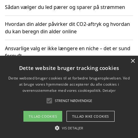
Sådan vælger du led pærer og sparer på strømmen
Hvordan din alder påvirker dit CO2-aftryk og hvordan
du kan beregn din alder online
Ansvarlige valg er ikke længere en niche – det er sund
fornuft
×
Dette website bruger tracking cookies
Sådan kan du handle bæredygtigt og bestil med
Dette websted bruger cookies til at forbedre brugeroplevelsen. Ved
faktura
at bruge vores hjemmeside accepterer du alle cookies i
overensstemmelse med vores cookiepolitik.
Detaljer
STRENGT NØDVENDIGE
Copyright 2026 - Pilanto Aps
TILLAD COOKIES
TILLAD IKKE COOKIES
Om / kontakt
Blog
Betingelser
VIS DETALJER