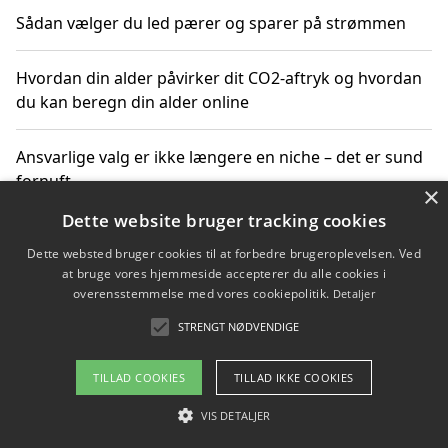
Sådan vælger du led pærer og sparer på strømmen
Hvordan din alder påvirker dit CO2-aftryk og hvordan
du kan beregn din alder online
Ansvarlige valg er ikke længere en niche – det er sund
fornuft
×
Dette website bruger tracking cookies
Sådan kan du handle bæredygtigt og bestil med
Dette websted bruger cookies til at forbedre brugeroplevelsen. Ved
faktura
at bruge vores hjemmeside accepterer du alle cookies i
overensstemmelse med vores cookiepolitik.
Detaljer
STRENGT NØDVENDIGE
Copyright 2026 - Pilanto Aps
TILLAD COOKIES
TILLAD IKKE COOKIES
Om / kontakt
Blog
Betingelser
VIS DETALJER