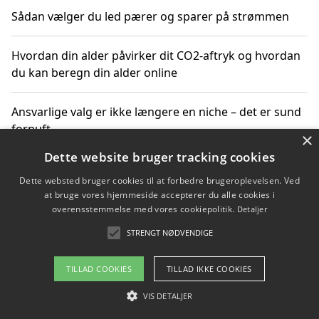
Sådan vælger du led pærer og sparer på strømmen
Hvordan din alder påvirker dit CO2-aftryk og hvordan
du kan beregn din alder online
Ansvarlige valg er ikke længere en niche – det er sund
fornuft
×
Dette website bruger tracking cookies
Sådan kan du handle bæredygtigt og bestil med
Dette websted bruger cookies til at forbedre brugeroplevelsen. Ved
faktura
at bruge vores hjemmeside accepterer du alle cookies i
overensstemmelse med vores cookiepolitik.
Detaljer
STRENGT NØDVENDIGE
Copyright 2026 - Pilanto Aps
TILLAD COOKIES
TILLAD IKKE COOKIES
Om / kontakt
Blog
Betingelser
VIS DETALJER