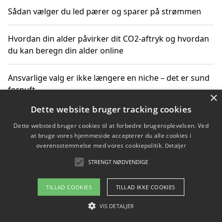
Sådan vælger du led pærer og sparer på strømmen
Hvordan din alder påvirker dit CO2-aftryk og hvordan
du kan beregn din alder online
Ansvarlige valg er ikke længere en niche – det er sund
fornuft
×
Dette website bruger tracking cookies
Sådan kan du handle bæredygtigt og bestil med
Dette websted bruger cookies til at forbedre brugeroplevelsen. Ved
faktura
at bruge vores hjemmeside accepterer du alle cookies i
overensstemmelse med vores cookiepolitik.
Detaljer
STRENGT NØDVENDIGE
Copyright 2026 - Pilanto Aps
TILLAD COOKIES
TILLAD IKKE COOKIES
Om / kontakt
Blog
Betingelser
VIS DETALJER