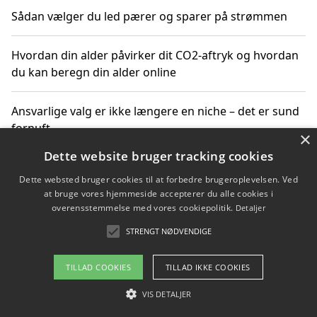
Sådan vælger du led pærer og sparer på strømmen
Hvordan din alder påvirker dit CO2-aftryk og hvordan
du kan beregn din alder online
Ansvarlige valg er ikke længere en niche – det er sund
fornuft
×
Dette website bruger tracking cookies
Sådan kan du handle bæredygtigt og bestil med
Dette websted bruger cookies til at forbedre brugeroplevelsen. Ved
faktura
at bruge vores hjemmeside accepterer du alle cookies i
overensstemmelse med vores cookiepolitik.
Detaljer
STRENGT NØDVENDIGE
Copyright 2026 - Pilanto Aps
TILLAD COOKIES
TILLAD IKKE COOKIES
Om / kontakt
Blog
Betingelser
VIS DETALJER