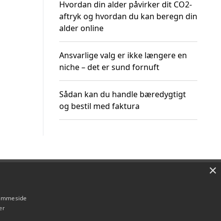
Hvordan din alder påvirker dit CO2-
aftryk og hvordan du kan beregn din
alder online
Ansvarlige valg er ikke længere en
niche – det er sund fornuft
Sådan kan du handle bæredygtigt
og bestil med faktura
×
Om / kontakt
Blog
Betingelser
hjemmeside
er