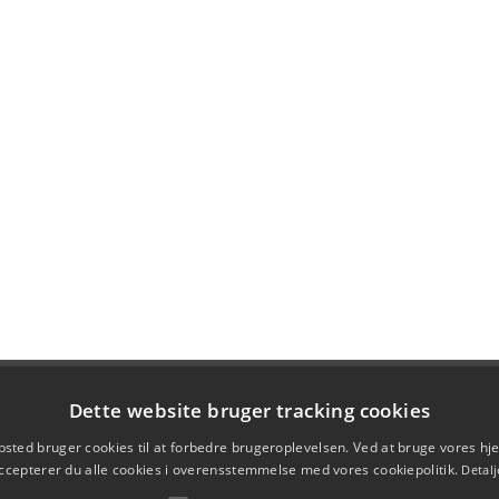
Dette website bruger tracking cookies
sted bruger cookies til at forbedre brugeroplevelsen. Ved at bruge vores 
ccepterer du alle cookies i overensstemmelse med vores cookiepolitik.
Detalj