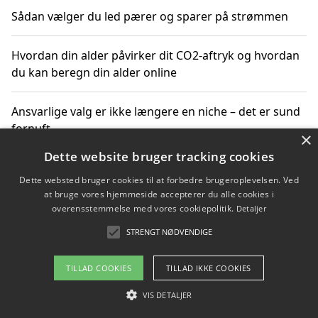
Sådan vælger du led pærer og sparer på strømmen
Hvordan din alder påvirker dit CO2-aftryk og hvordan
du kan beregn din alder online
Ansvarlige valg er ikke længere en niche – det er sund
fornuft
×
Dette website bruger tracking cookies
Sådan kan du handle bæredygtigt og bestil med
Dette websted bruger cookies til at forbedre brugeroplevelsen. Ved
faktura
at bruge vores hjemmeside accepterer du alle cookies i
overensstemmelse med vores cookiepolitik.
Detaljer
STRENGT NØDVENDIGE
Copyright 2026 - Pilanto Aps
TILLAD COOKIES
TILLAD IKKE COOKIES
Om / kontakt
Blog
Betingelser
VIS DETALJER