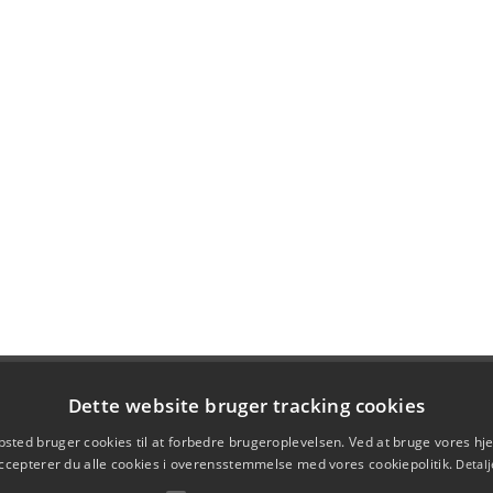
Dette website bruger tracking cookies
sted bruger cookies til at forbedre brugeroplevelsen. Ved at bruge vores 
ccepterer du alle cookies i overensstemmelse med vores cookiepolitik.
Detalj