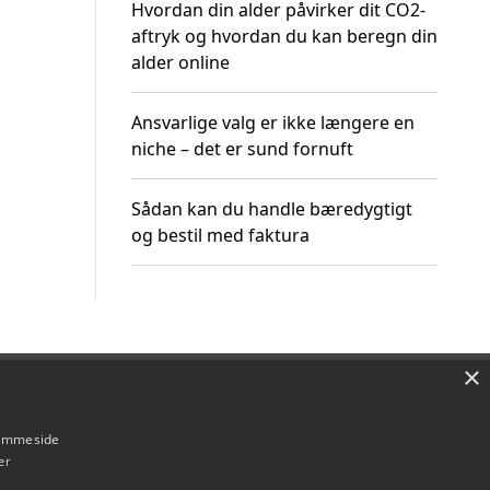
Hvordan din alder påvirker dit CO2-
aftryk og hvordan du kan beregn din
alder online
Ansvarlige valg er ikke længere en
niche – det er sund fornuft
Sådan kan du handle bæredygtigt
og bestil med faktura
×
Om / kontakt
Blog
Betingelser
hjemmeside
er