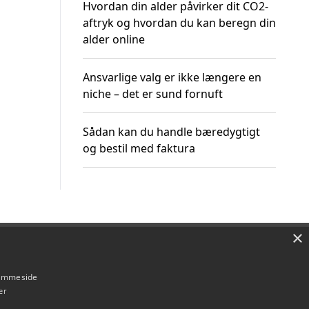
Hvordan din alder påvirker dit CO2-
aftryk og hvordan du kan beregn din
alder online
Ansvarlige valg er ikke længere en
niche – det er sund fornuft
Sådan kan du handle bæredygtigt
og bestil med faktura
×
Om / kontakt
Blog
Betingelser
hjemmeside
er