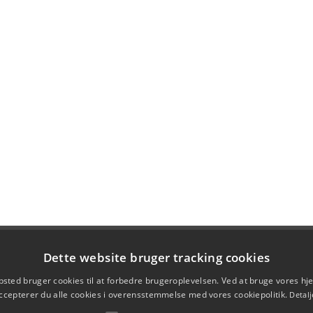
Dette website bruger tracking cookies
sted bruger cookies til at forbedre brugeroplevelsen. Ved at bruge vores 
ccepterer du alle cookies i overensstemmelse med vores cookiepolitik.
Detalj