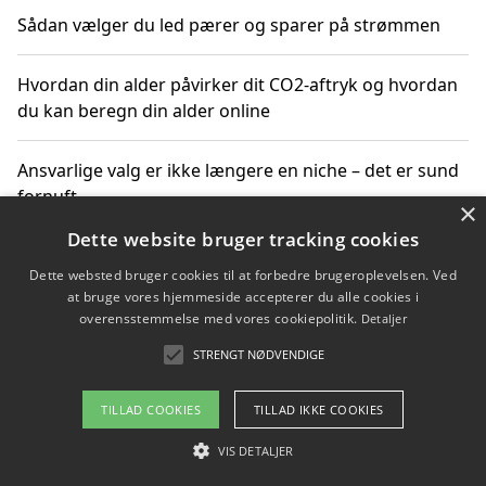
Sådan vælger du led pærer og sparer på strømmen
Hvordan din alder påvirker dit CO2-aftryk og hvordan
du kan beregn din alder online
Ansvarlige valg er ikke længere en niche – det er sund
fornuft
×
Dette website bruger tracking cookies
Sådan kan du handle bæredygtigt og bestil med
Dette websted bruger cookies til at forbedre brugeroplevelsen. Ved
faktura
at bruge vores hjemmeside accepterer du alle cookies i
overensstemmelse med vores cookiepolitik.
Detaljer
STRENGT NØDVENDIGE
Copyright 2026 - Pilanto Aps
TILLAD COOKIES
TILLAD IKKE COOKIES
Om / kontakt
Blog
Betingelser
VIS DETALJER