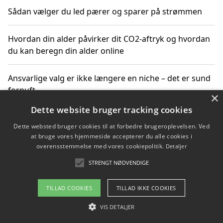
Sådan vælger du led pærer og sparer på strømmen
Hvordan din alder påvirker dit CO2-aftryk og hvordan
du kan beregn din alder online
Ansvarlige valg er ikke længere en niche – det er sund
fornuft
×
Dette website bruger tracking cookies
Sådan kan du handle bæredygtigt og bestil med
Dette websted bruger cookies til at forbedre brugeroplevelsen. Ved
faktura
at bruge vores hjemmeside accepterer du alle cookies i
overensstemmelse med vores cookiepolitik.
Detaljer
STRENGT NØDVENDIGE
Copyright 2026 - Pilanto Aps
TILLAD COOKIES
TILLAD IKKE COOKIES
Om / kontakt
Blog
Betingelser
VIS DETALJER