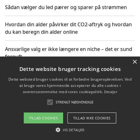
Sådan vælger du led pærer og sparer på strømmen
Hvordan din alder påvirker dit CO2-aftryk og hvordan
du kan beregn din alder online
Ansvarlige valg er ikke længere en niche – det er sund
fornuft
×
Dette website bruger tracking cookies
Sådan kan du handle bæredygtigt og bestil med
Dette websted bruger cookies til at forbedre brugeroplevelsen. Ved
faktura
at bruge vores hjemmeside accepterer du alle cookies i
overensstemmelse med vores cookiepolitik.
Detaljer
STRENGT NØDVENDIGE
Copyright 2026 - Pilanto Aps
TILLAD COOKIES
TILLAD IKKE COOKIES
Om / kontakt
Blog
Betingelser
VIS DETALJER