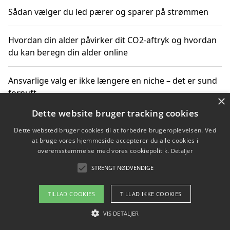
Sådan vælger du led pærer og sparer på strømmen
Hvordan din alder påvirker dit CO2-aftryk og hvordan
du kan beregn din alder online
Ansvarlige valg er ikke længere en niche – det er sund
fornuft
×
Dette website bruger tracking cookies
Sådan kan du handle bæredygtigt og bestil med
Dette websted bruger cookies til at forbedre brugeroplevelsen. Ved
faktura
at bruge vores hjemmeside accepterer du alle cookies i
overensstemmelse med vores cookiepolitik.
Detaljer
STRENGT NØDVENDIGE
Copyright 2026 - Pilanto Aps
TILLAD COOKIES
TILLAD IKKE COOKIES
Om / kontakt
Blog
Betingelser
VIS DETALJER