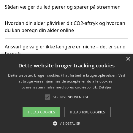
Sådan vælger du led pærer og sparer på strømmen
Hvordan din alder påvirker dit CO2-aftryk og hvordan
du kan beregn din alder online
Ansvarlige valg er ikke længere en niche – det er sund
fornuft
×
Dette website bruger tracking cookies
Sådan kan du handle bæredygtigt og bestil med
Dette websted bruger cookies til at forbedre brugeroplevelsen. Ved
faktura
at bruge vores hjemmeside accepterer du alle cookies i
overensstemmelse med vores cookiepolitik.
Detaljer
STRENGT NØDVENDIGE
Copyright 2026 - Pilanto Aps
TILLAD COOKIES
TILLAD IKKE COOKIES
Om / kontakt
Blog
Betingelser
VIS DETALJER