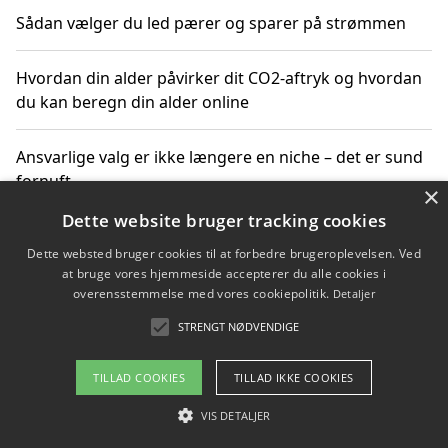
Sådan vælger du led pærer og sparer på strømmen
Hvordan din alder påvirker dit CO2-aftryk og hvordan
du kan beregn din alder online
Ansvarlige valg er ikke længere en niche – det er sund
fornuft
×
Dette website bruger tracking cookies
Sådan kan du handle bæredygtigt og bestil med
Dette websted bruger cookies til at forbedre brugeroplevelsen. Ved
faktura
at bruge vores hjemmeside accepterer du alle cookies i
overensstemmelse med vores cookiepolitik.
Detaljer
STRENGT NØDVENDIGE
Copyright 2026 - Pilanto Aps
TILLAD COOKIES
TILLAD IKKE COOKIES
Om / kontakt
Blog
Betingelser
VIS DETALJER