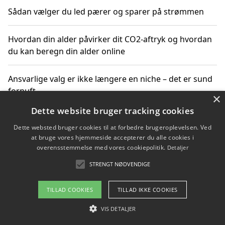
Sådan vælger du led pærer og sparer på strømmen
Hvordan din alder påvirker dit CO2-aftryk og hvordan
du kan beregn din alder online
Ansvarlige valg er ikke længere en niche – det er sund
fornuft
×
Dette website bruger tracking cookies
Sådan kan du handle bæredygtigt og bestil med
Dette websted bruger cookies til at forbedre brugeroplevelsen. Ved
faktura
at bruge vores hjemmeside accepterer du alle cookies i
overensstemmelse med vores cookiepolitik.
Detaljer
STRENGT NØDVENDIGE
Copyright 2026 - Pilanto Aps
TILLAD COOKIES
TILLAD IKKE COOKIES
Om / kontakt
Blog
Betingelser
VIS DETALJER