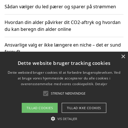
Sådan vælger du led pærer og sparer på strømmen
Hvordan din alder påvirker dit CO2-aftryk og hvordan
du kan beregn din alder online
Ansvarlige valg er ikke længere en niche – det er sund
fornuft
×
Dette website bruger tracking cookies
Sådan kan du handle bæredygtigt og bestil med
Dette websted bruger cookies til at forbedre brugeroplevelsen. Ved
faktura
at bruge vores hjemmeside accepterer du alle cookies i
overensstemmelse med vores cookiepolitik.
Detaljer
STRENGT NØDVENDIGE
Copyright 2026 - Pilanto Aps
TILLAD COOKIES
TILLAD IKKE COOKIES
Om / kontakt
Blog
Betingelser
VIS DETALJER