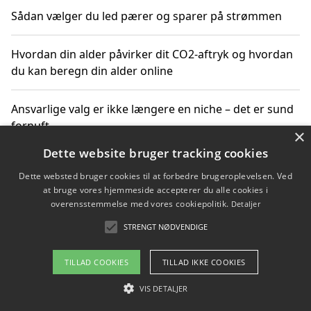
Sådan vælger du led pærer og sparer på strømmen
Hvordan din alder påvirker dit CO2-aftryk og hvordan
du kan beregn din alder online
Ansvarlige valg er ikke længere en niche – det er sund
fornuft
×
Dette website bruger tracking cookies
Sådan kan du handle bæredygtigt og bestil med
Dette websted bruger cookies til at forbedre brugeroplevelsen. Ved
faktura
at bruge vores hjemmeside accepterer du alle cookies i
overensstemmelse med vores cookiepolitik.
Detaljer
STRENGT NØDVENDIGE
Copyright 2026 - Pilanto Aps
TILLAD COOKIES
TILLAD IKKE COOKIES
Om / kontakt
Blog
Betingelser
VIS DETALJER