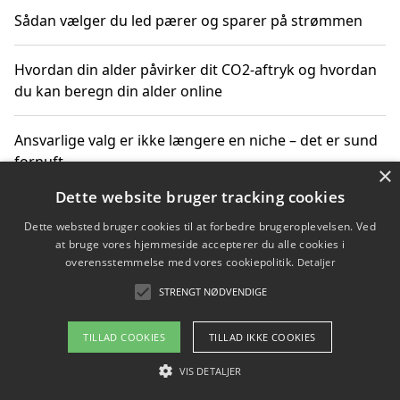
Sådan vælger du led pærer og sparer på strømmen
Hvordan din alder påvirker dit CO2-aftryk og hvordan
du kan beregn din alder online
Ansvarlige valg er ikke længere en niche – det er sund
fornuft
×
Dette website bruger tracking cookies
Sådan kan du handle bæredygtigt og bestil med
Dette websted bruger cookies til at forbedre brugeroplevelsen. Ved
faktura
at bruge vores hjemmeside accepterer du alle cookies i
overensstemmelse med vores cookiepolitik.
Detaljer
STRENGT NØDVENDIGE
Copyright 2026 - Pilanto Aps
TILLAD COOKIES
TILLAD IKKE COOKIES
Om / kontakt
Blog
Betingelser
VIS DETALJER