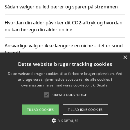
Sådan vælger du led pærer og sparer på strømmen
Hvordan din alder påvirker dit CO2-aftryk og hvordan
du kan beregn din alder online
Ansvarlige valg er ikke længere en niche – det er sund
fornuft
×
Dette website bruger tracking cookies
Sådan kan du handle bæredygtigt og bestil med
Dette websted bruger cookies til at forbedre brugeroplevelsen. Ved
faktura
at bruge vores hjemmeside accepterer du alle cookies i
overensstemmelse med vores cookiepolitik.
Detaljer
STRENGT NØDVENDIGE
Copyright 2026 - Pilanto Aps
TILLAD COOKIES
TILLAD IKKE COOKIES
Om / kontakt
Blog
Betingelser
VIS DETALJER