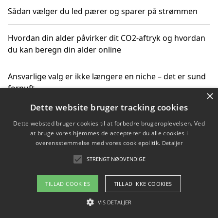
Sådan vælger du led pærer og sparer på strømmen
Hvordan din alder påvirker dit CO2-aftryk og hvordan
du kan beregn din alder online
Ansvarlige valg er ikke længere en niche – det er sund
fornuft
×
Dette website bruger tracking cookies
Sådan kan du handle bæredygtigt og bestil med
Dette websted bruger cookies til at forbedre brugeroplevelsen. Ved
faktura
at bruge vores hjemmeside accepterer du alle cookies i
overensstemmelse med vores cookiepolitik.
Detaljer
STRENGT NØDVENDIGE
Copyright 2026 - Pilanto Aps
TILLAD COOKIES
TILLAD IKKE COOKIES
Om / kontakt
Blog
Betingelser
VIS DETALJER