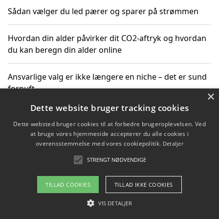
Sådan vælger du led pærer og sparer på strømmen
Hvordan din alder påvirker dit CO2-aftryk og hvordan
du kan beregn din alder online
Ansvarlige valg er ikke længere en niche – det er sund
fornuft
×
Dette website bruger tracking cookies
Sådan kan du handle bæredygtigt og bestil med
Dette websted bruger cookies til at forbedre brugeroplevelsen. Ved
faktura
at bruge vores hjemmeside accepterer du alle cookies i
overensstemmelse med vores cookiepolitik.
Detaljer
STRENGT NØDVENDIGE
Copyright 2026 - Pilanto Aps
TILLAD COOKIES
TILLAD IKKE COOKIES
Om / kontakt
Blog
Betingelser
VIS DETALJER