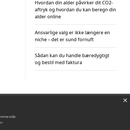
Hvordan din alder påvirker dit CO2-
aftryk og hvordan du kan beregn din
alder online
Ansvarlige valg er ikke længere en
niche – det er sund fornuft
Sådan kan du handle bæredygtigt
og bestil med faktura
×
Om / kontakt
Blog
Betingelser
hjemmeside
er