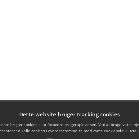
Dette website bruger tracking cookies
sted bruger cookies til at forbedre brugeroplevelsen. Ved at bruge vores 
ccepterer du alle cookies i overensstemmelse med vores cookiepolitik.
Detalj