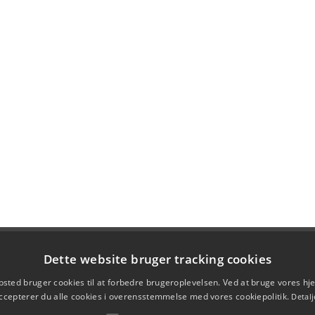
Dette website bruger tracking cookies
sted bruger cookies til at forbedre brugeroplevelsen. Ved at bruge vores 
ccepterer du alle cookies i overensstemmelse med vores cookiepolitik.
Detalj