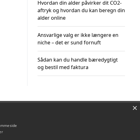
Hvordan din alder påvirker dit CO2-
aftryk og hvordan du kan beregn din
alder online
Ansvarlige valg er ikke længere en
niche – det er sund fornuft
Sådan kan du handle bæredygtigt
og bestil med faktura
×
Om / kontakt
Blog
Betingelser
hjemmeside
er