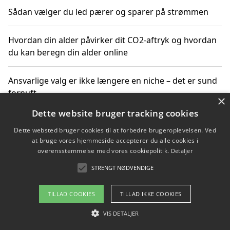
Sådan vælger du led pærer og sparer på strømmen
Hvordan din alder påvirker dit CO2-aftryk og hvordan
du kan beregn din alder online
Ansvarlige valg er ikke længere en niche – det er sund
fornuft
×
Dette website bruger tracking cookies
Sådan kan du handle bæredygtigt og bestil med
Dette websted bruger cookies til at forbedre brugeroplevelsen. Ved
faktura
at bruge vores hjemmeside accepterer du alle cookies i
overensstemmelse med vores cookiepolitik.
Detaljer
STRENGT NØDVENDIGE
Copyright 2026 - Pilanto Aps
TILLAD COOKIES
TILLAD IKKE COOKIES
Om / kontakt
Blog
Betingelser
VIS DETALJER