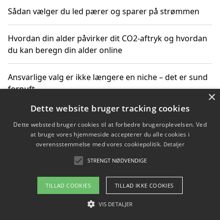
Sådan vælger du led pærer og sparer på strømmen
Hvordan din alder påvirker dit CO2-aftryk og hvordan
du kan beregn din alder online
Ansvarlige valg er ikke længere en niche – det er sund
fornuft
×
Dette website bruger tracking cookies
Sådan kan du handle bæredygtigt og bestil med
Dette websted bruger cookies til at forbedre brugeroplevelsen. Ved
faktura
at bruge vores hjemmeside accepterer du alle cookies i
overensstemmelse med vores cookiepolitik.
Detaljer
STRENGT NØDVENDIGE
Copyright 2026 - Pilanto Aps
TILLAD COOKIES
TILLAD IKKE COOKIES
Om / kontakt
Blog
Betingelser
VIS DETALJER