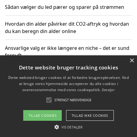
Sådan vælger du led pærer og sparer på strømmen
Hvordan din alder påvirker dit CO2-aftryk og hvordan
du kan beregn din alder online
Ansvarlige valg er ikke længere en niche – det er sund
fornuft
×
Dette website bruger tracking cookies
Sådan kan du handle bæredygtigt og bestil med
Dette websted bruger cookies til at forbedre brugeroplevelsen. Ved
faktura
at bruge vores hjemmeside accepterer du alle cookies i
overensstemmelse med vores cookiepolitik.
Detaljer
STRENGT NØDVENDIGE
Copyright 2026 - Pilanto Aps
TILLAD COOKIES
TILLAD IKKE COOKIES
Om / kontakt
Blog
Betingelser
VIS DETALJER