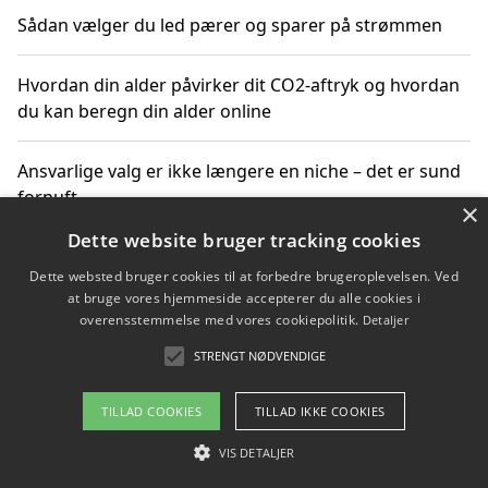
Sådan vælger du led pærer og sparer på strømmen
Hvordan din alder påvirker dit CO2-aftryk og hvordan
du kan beregn din alder online
Ansvarlige valg er ikke længere en niche – det er sund
fornuft
×
Dette website bruger tracking cookies
Sådan kan du handle bæredygtigt og bestil med
Dette websted bruger cookies til at forbedre brugeroplevelsen. Ved
faktura
at bruge vores hjemmeside accepterer du alle cookies i
overensstemmelse med vores cookiepolitik.
Detaljer
STRENGT NØDVENDIGE
Copyright 2026 - Pilanto Aps
TILLAD COOKIES
TILLAD IKKE COOKIES
Om / kontakt
Blog
Betingelser
VIS DETALJER