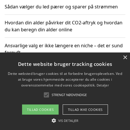
Sådan vælger du led pærer og sparer på strømmen
Hvordan din alder påvirker dit CO2-aftryk og hvordan
du kan beregn din alder online
Ansvarlige valg er ikke længere en niche – det er sund
fornuft
×
Dette website bruger tracking cookies
Sådan kan du handle bæredygtigt og bestil med
Dette websted bruger cookies til at forbedre brugeroplevelsen. Ved
faktura
at bruge vores hjemmeside accepterer du alle cookies i
overensstemmelse med vores cookiepolitik.
Detaljer
STRENGT NØDVENDIGE
Copyright 2026 - Pilanto Aps
TILLAD COOKIES
TILLAD IKKE COOKIES
Om / kontakt
Blog
Betingelser
VIS DETALJER