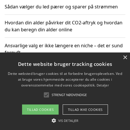
Sådan vælger du led pærer og sparer på strømmen
Hvordan din alder påvirker dit CO2-aftryk og hvordan
du kan beregn din alder online
Ansvarlige valg er ikke længere en niche – det er sund
fornuft
×
Dette website bruger tracking cookies
Sådan kan du handle bæredygtigt og bestil med
Dette websted bruger cookies til at forbedre brugeroplevelsen. Ved
faktura
at bruge vores hjemmeside accepterer du alle cookies i
overensstemmelse med vores cookiepolitik.
Detaljer
STRENGT NØDVENDIGE
Copyright 2026 - Pilanto Aps
TILLAD COOKIES
TILLAD IKKE COOKIES
Om / kontakt
Blog
Betingelser
VIS DETALJER