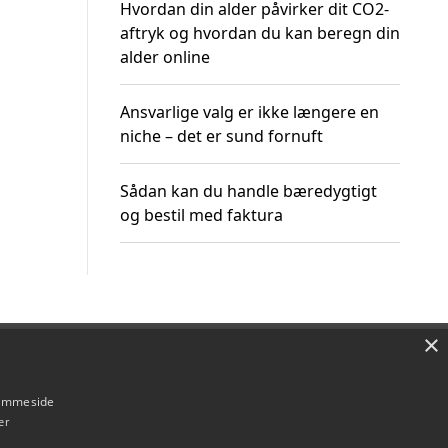
Hvordan din alder påvirker dit CO2-
aftryk og hvordan du kan beregn din
alder online
Ansvarlige valg er ikke længere en
niche – det er sund fornuft
Sådan kan du handle bæredygtigt
og bestil med faktura
×
Om / kontakt
Blog
Betingelser
hjemmeside
er