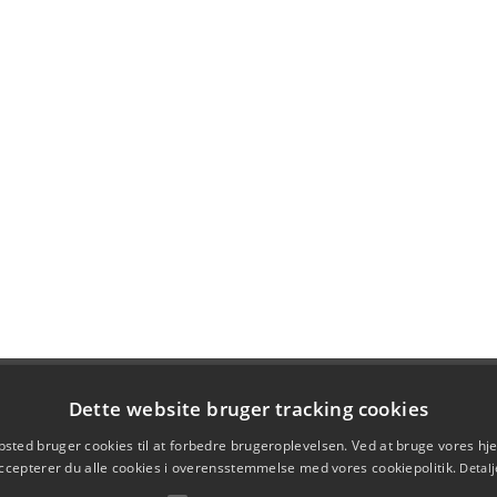
Dette website bruger tracking cookies
sted bruger cookies til at forbedre brugeroplevelsen. Ved at bruge vores 
ccepterer du alle cookies i overensstemmelse med vores cookiepolitik.
Detalj