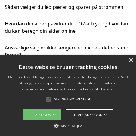
Sådan vælger du led pærer og sparer på strømmen
Hvordan din alder påvirker dit CO2-aftryk og hvordan
du kan beregn din alder online
Ansvarlige valg er ikke længere en niche – det er sund
fornuft
×
Dette website bruger tracking cookies
Sådan kan du handle bæredygtigt og bestil med
Dette websted bruger cookies til at forbedre brugeroplevelsen. Ved
faktura
at bruge vores hjemmeside accepterer du alle cookies i
overensstemmelse med vores cookiepolitik.
Detaljer
STRENGT NØDVENDIGE
Copyright 2026 - Pilanto Aps
TILLAD COOKIES
TILLAD IKKE COOKIES
Om / kontakt
Blog
Betingelser
VIS DETALJER