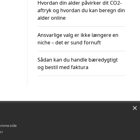
Hvordan din alder påvirker dit CO2-
aftryk og hvordan du kan beregn din
alder online
Ansvarlige valg er ikke længere en
niche – det er sund fornuft
Sådan kan du handle bæredygtigt
og bestil med faktura
×
Om / kontakt
Blog
Betingelser
hjemmeside
er