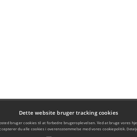
Dette website bruger tracking cookies
sted bruger cookies til at forbedre brugeroplevelsen. Ved at bruge vores 
ccepterer du alle cookies i overensstemmelse med vores cookiepolitik.
Detalj