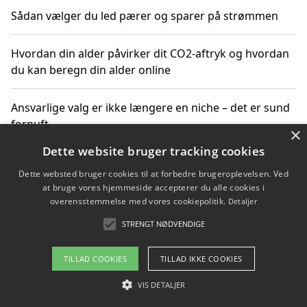
Sådan vælger du led pærer og sparer på strømmen
Hvordan din alder påvirker dit CO2-aftryk og hvordan
du kan beregn din alder online
Ansvarlige valg er ikke længere en niche – det er sund
fornuft
×
Dette website bruger tracking cookies
Sådan kan du handle bæredygtigt og bestil med
Dette websted bruger cookies til at forbedre brugeroplevelsen. Ved
faktura
at bruge vores hjemmeside accepterer du alle cookies i
overensstemmelse med vores cookiepolitik.
Detaljer
STRENGT NØDVENDIGE
Copyright 2026 - Pilanto Aps
TILLAD COOKIES
TILLAD IKKE COOKIES
Om / kontakt
Blog
Betingelser
VIS DETALJER